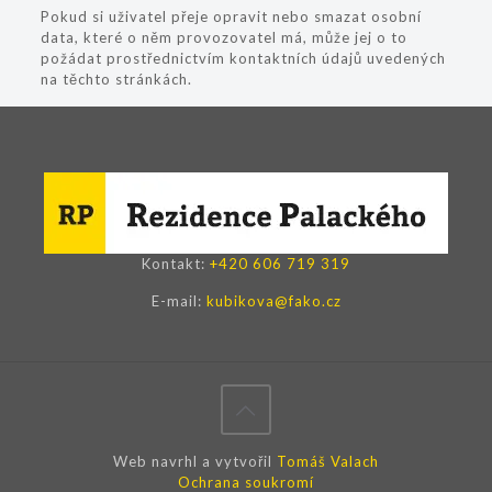
Pokud si uživatel přeje opravit nebo smazat osobní
data, které o něm provozovatel má, může jej o to
požádat prostřednictvím kontaktních údajů uvedených
na těchto stránkách.
Kontakt:
+420 606 719 319
E-mail:
kubikova@fako.cz
Web navrhl a vytvořil
Tomáš Valach
Ochrana soukromí