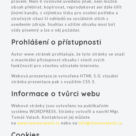
právem. Není-li výslovně uvedeno jinak, není možné
obsah přebírat, kopírovat, reprodukovat ani dále šířit
jinými kanály, s výjimkou tisku pro osobní potřebu a
stručných citací či náhledů na sociálních sítích s
uvedením zdroje. Souhlas s užitím obsahu musí být
vždy písemný a lze o něj požádat.
Prohlášení o přístupnosti
Autor www stránek prohlašuje, že tyto stránky se snaží
o maximální přístupnost obsahu i všech svých
funkčností pro všechny uživatele internetu.
Webová prezentace je vytvořena HTML 5.0, vizuální
stránka prezentace pak s využitím CSS 3.
Informace o tvůrci webu
Webové stránky jsou vytvořeny na publikačním
systému WORDPRESS. Stránky vytvořil a navrhl Mgr.
Tomáš Valach. Kontaktovat jej můžete
na
www.tomasvalach.cz
nebo na
info@tomasvalach.cz
.
Cookies