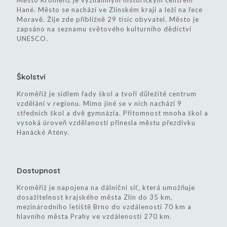
Město Kroměříž je významným historickým centrem
Hané. Město se nachází ve Zlínském kraji a leží na řece
Moravě. Žije zde přibližně 29 tisíc obyvatel. Město je
zapsáno na seznamu světového kulturního dědictví
UNESCO.
Školství
Kroměříž je sídlem řady škol a tvoří důležité centrum
vzdělání v regionu. Mimo jiné se v nich nachází 9
středních škol a dvě gymnázia. Přítomnost mnoha škol a
vysoká úroveň vzdělanosti přinesla městu přezdívku
Hanácké Atény.
Dostupnost
Kroměříž je napojena na dálniční síť, která umožňuje
dosažitelnost krajského města Zlín do 35 km,
mezinárodního letiště Brno do vzdálenosti 70 km a
hlavního města Prahy ve vzdálenosti 270 km.